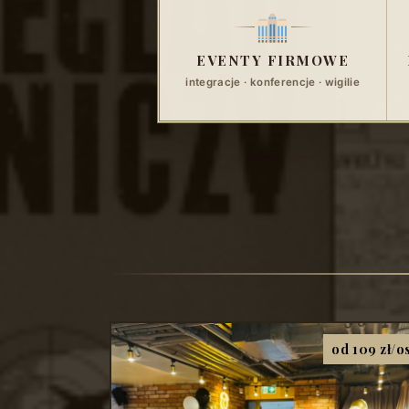
EVENTY FIRMOWE
integracje · konferencje · wigilie
od 109 zł/o