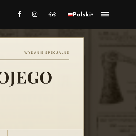
Polski
▾
WYDANIE SPECJALNE
WOJEGO