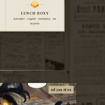
LUNCH BOXY
kanapki · rogale · zawijasy · na
wynos
od 399 zł/os