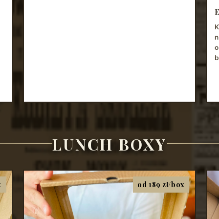
K
n
o
b
LUNCH BOXY
x
od 189 zł/box