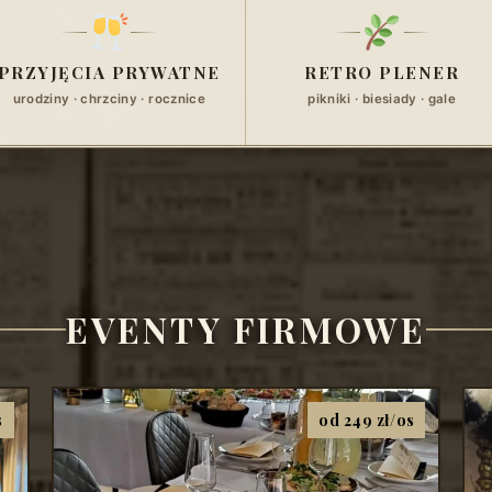
PRZYJĘCIA PRYWATNE
RETRO PLENER
urodziny · chrzciny · rocznice
pikniki · biesiady · gale
EVENTY FIRMOWE
s
od 249 zł/os