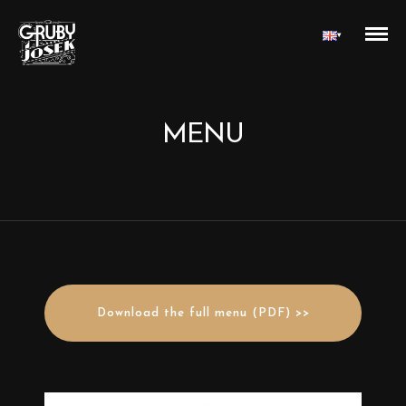
▾
MENU
Download the full menu (PDF) >>